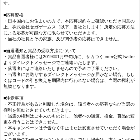
す。
■応募資格
・日本国内にお住まいの方で、本応募規約をご確認いただき同意の
上、株式会社セガゲームス（以下、当社とします）所定の応募方法
による応募が可能な方に限らせていただきます。
・当社の社員とその家族、及び関係者の応募はできません。
■当選通知と賞品の受取方法について
・賞品当選者様には2019年1月中旬頃に、サカつく.com公式Twitter
よりダイレクトメッセージでご連絡いたします。
・落選者にはご連絡いたしませんので予めご了承ください。
・当選者にお送りするダイレクトメッセージが届かない場合、もし
くはコードの引き換えを期限内に行われない場合は、当選の権利が
無効となります。
■注意事項
・不正行為があると判断した場合は、該当者への応募ならび当選の
権利を無効とさせていただきます。
・当選の権利はご本人のものとし、他者への譲渡、換金、賞品の変
更を行うことはできません。
・本キャンペーンは予告なく中止または変更させていただく場合が
ございます。
・ご自身のTwitterアカウントをお持ちでない場合は、本キャンペー