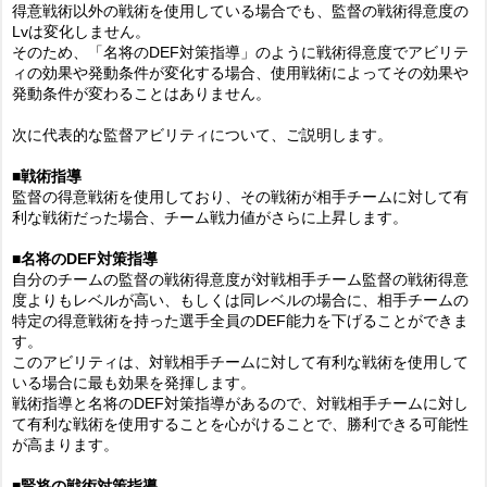
得意戦術以外の戦術を使用している場合でも、監督の戦術得意度の
Lvは変化しません。
そのため、「名将のDEF対策指導」のように戦術得意度でアビリテ
ィの効果や発動条件が変化する場合、使用戦術によってその効果や
発動条件が変わることはありません。
次に代表的な監督アビリティについて、ご説明します。
■戦術指導
監督の得意戦術を使用しており、その戦術が相手チームに対して有
利な戦術だった場合、チーム戦力値がさらに上昇します。
■名将のDEF対策指導
自分のチームの監督の戦術得意度が対戦相手チーム監督の戦術得意
度よりもレベルが高い、もしくは同レベルの場合に、相手チームの
特定の得意戦術を持った選手全員のDEF能力を下げることができま
す。
このアビリティは、対戦相手チームに対して有利な戦術を使用して
いる場合に最も効果を発揮します。
戦術指導と名将のDEF対策指導があるので、対戦相手チームに対し
て有利な戦術を使用することを心がけることで、勝利できる可能性
が高まります。
■賢将の戦術対策指導