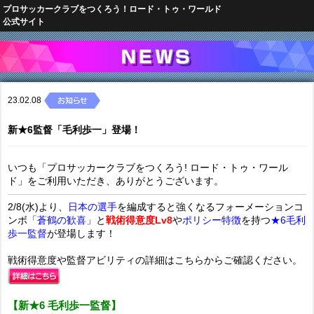
プロサッカークラブをつくろう！ロード・トゥ・ワールド
公式サイト
23.02.08
新★6監督「毛利歩一」登場！
いつも「プロサッカークラブをつくろう! ロード・トゥ・ワール
ド」をご利用いただき、ありがとうございます。
2/8(水)より、
日本の選手
を編成すると強くなるフォーメーションコ
ンボ
「蒼鶴の歓喜」
と
戦術得意度Lv8
や
ポリシー特徴
を持つ
★6毛利
歩一監督
が登場します！
戦術得意度や監督アビリティの詳細はこちらからご確認ください。
【新★6 毛利歩一監督】