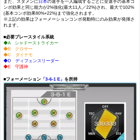
また、スタメンに
日本
の選手を一人編成するごとに全選手の基本コ
ンボ効果と同じ能力が2%強化(最大11人／22%)され、最大で102%
(基本コンボ効果80%+22%)まで強化されます。
※上記の効果はフォーメーションコンボ発動時にのみ効果が発揮さ
れます。
■必要プレースタイル系統
◆A シャドーストライカー
◆B クロサー
◆C ダイナモ
◆D ディフェンスリーダー
◆E 守護神
■フォーメーション
「3-6-1 E」
を所持