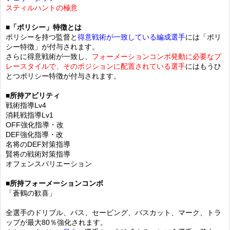
スティルハントの極意
■「ポリシー」特徴とは
ポリシーを持つ監督と
得意戦術が一致している編成選手
には「ポリ
シー特徴」が付与されます。
さらに得意戦術が一致し、
フォーメーションコンボ発動に必要なプ
レースタイルで、そのポジションに配置されている選手
にはもうひ
とつポリシー特徴が付与されます。
■所持アビリティ
戦術指導Lv4
消耗戦指導Lv1
OFF強化指導・改
DEF強化指導・改
名将のDEF対策指導
賢将の戦術対策指導
オフェンスバリエーション
■所持フォーメーションコンボ
「蒼鶴の歓喜」
全選手のドリブル、パス、セービング、パスカット、マーク、トラ
ップが最大80％強化されます。