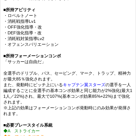
■所持アビリティ
・ロベルトノート
・消耗戦指導Lv1
・OFF強化指導・改
・DEF強化指導・改
・消耗戦対策指導Lv2
・オフェンスバリエーション
■所持フォーメーションコンボ
「サッカーは自由だ」
全選手のドリブル、パス、セービング、マーク、トラップ、精神力
が最大85％強化されます。
また、発動時にピッチ上にいる
キャプテン翼スターズ
の選手を一人
編成するごとに全選手の基本コンボ効果と同じ能力が2%強化(最大1
1人／22%)され、最大で107%(基本コンボ効果85%+22%)まで強化
されます。
※上記の効果はフォーメーションコンボ発動時にのみ効果が発揮さ
れます。
■必要プレースタイル系統
◆A ストライカー