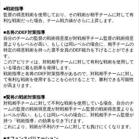
■戦術指導
監督の得意戦術を使用しており、その戦術が相手チームに対して有
利な戦術だった場合、チーム戦力値がさらに上昇します。
■名将のDEF対策指導
自分のチームの監督の戦術得意度が対戦相手チーム監督の戦術得意
度よりもレベルが高い、もしくは同レベルの場合に、相手チームの
特定の得意戦術を持った選手全員のDEF能力を下げることができま
す。
このアビリティは、対戦相手チームに対して有利な戦術を使用して
いる場合に最も効果を発揮します。
戦術指導と名将のDEF対策指導があるので、対戦相手チームに対し
て有利な戦術を使用することを心がけることで、勝利できる可能性
が高まります。
■賢将の戦術対策指導
対戦相手チームに対して不利な戦術を使用している場合、自分のチ
ームの監督の戦術得意度が対戦相手チーム監督の戦術得意度よりも
レベルが高い、もしくは同レベルの場合に、対戦相手チーム監督が
持つ「戦術指導」の効果を引き下げます。
これにより、戦術が不利のチームに対しても負けにくくなります。
■オフェンスバリエーション