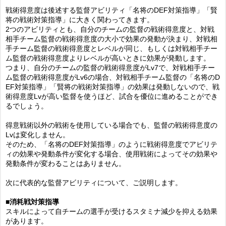
戦術得意度は後述する監督アビリティ「名将のDEF対策指導」「賢
将の戦術対策指導」に大きく関わってきます。
2つのアビリティとも、自分のチームの監督の戦術得意度と、対戦
相手チーム監督の戦術得意度の大小で効果の発動が決まり、対戦相
手チーム監督の戦術得意度とレベルが同じ、もしくは対戦相手チー
ム監督の戦術得意度よりレベルが高いときに効果が発動します。
つまり、自分のチームの監督の戦術得意度がLv7で、対戦相手チー
ム監督の戦術得意度がLv6の場合、対戦相手チーム監督の「名将のD
EF対策指導」「賢将の戦術対策指導」の効果は発動しないので、戦
術得意度Lvが高い監督を使うほど、試合を優位に進めることができ
るでしょう。
得意戦術以外の戦術を使用している場合でも、監督の戦術得意度の
Lvは変化しません。
そのため、「名将のDEF対策指導」のように戦術得意度でアビリテ
ィの効果や発動条件が変化する場合、使用戦術によってその効果や
発動条件が変わることはありません。
次に代表的な監督アビリティについて、ご説明します。
■消耗戦対策指導
スキルによって自チームの選手が受けるスタミナ減少を抑える効果
があります。