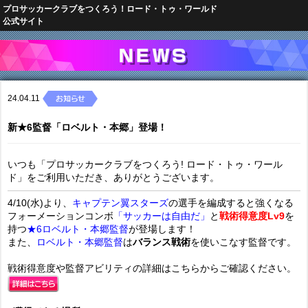
プロサッカークラブをつくろう！ロード・トゥ・ワールド
公式サイト
24.04.11
新★6監督「ロベルト・本郷」登場！
いつも「プロサッカークラブをつくろう! ロード・トゥ・ワール
ド」をご利用いただき、ありがとうございます。
4/10(水)より、
キャプテン翼スターズ
の選手
を編成すると強くなる
フォーメーションコンボ
「サッカーは自由だ」
と
戦術得意度Lv9
を
持つ
★6ロベルト・本郷監督
が登場します！
また、
ロベルト・本郷監督
は
バランス戦術
を使いこなす監督です。
戦術得意度や監督アビリティの詳細はこちらからご確認ください。