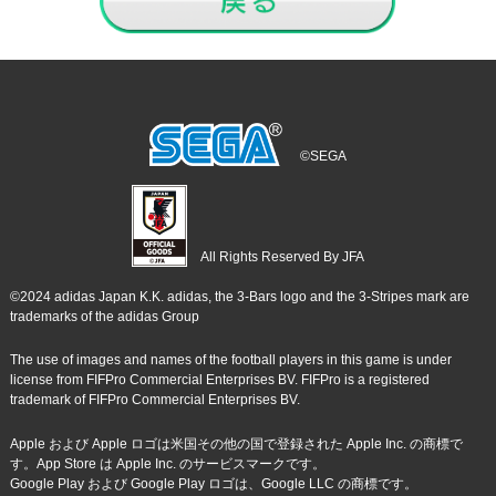
©SEGA
All Rights Reserved By JFA
©2024 adidas Japan K.K. adidas, the 3-Bars logo and the 3-Stripes mark are
trademarks of the adidas Group
The use of images and names of the football players in this game is under
license from FIFPro Commercial Enterprises BV. FIFPro is a registered
trademark of FIFPro Commercial Enterprises BV.
Apple および Apple ロゴは米国その他の国で登録された Apple Inc. の商標で
す。App Store は Apple Inc. のサービスマークです。
Google Play および Google Play ロゴは、Google LLC の商標です。